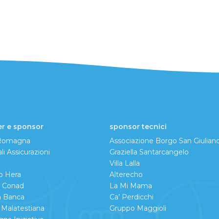
er e sponsor
sponsor tecnici
 Romagna
Associazione Borgo San Giulian
li Assicurazioni
Graziella Santarcangelo
Villa Lalla
o Hera
Alterecho
o Conad
La Mi Mama
a Banca
Ca’ Perdicchi
Malatestiana
Gruppo Maggioli