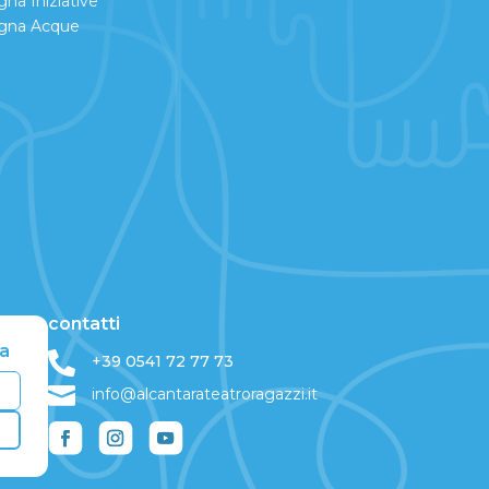
a Iniziative
na Acque
contatti
ra

+39 0541 72 77 73

info@alcantarateatroragazzi.it