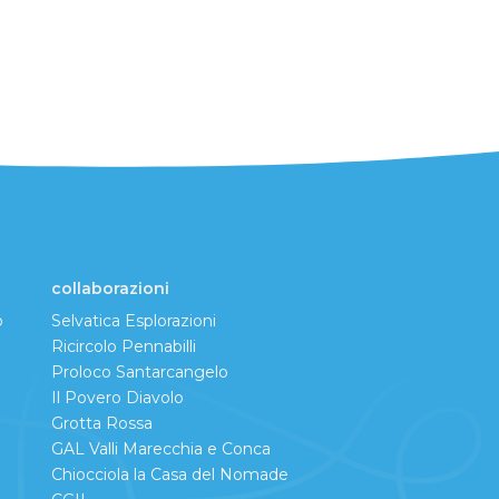
collaborazioni
o
Selvatica Esplorazioni
Ricircolo Pennabilli
Proloco Santarcangelo
Il Povero Diavolo
Grotta Rossa
GAL Valli Marecchia e Conca
Chiocciola la Casa del Nomade