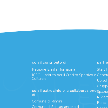
con il contributo di
partn
Regione Emilia Romagna
Start
ICSC – Istituto per il Credito Sportivo e
Genera
Culturale
Ubisol
Grupp
con il patrocinio e la collaborazione
Spazi
di
RIvier
Comune di Rimini
Banca 
Comune di Santarcangelo di