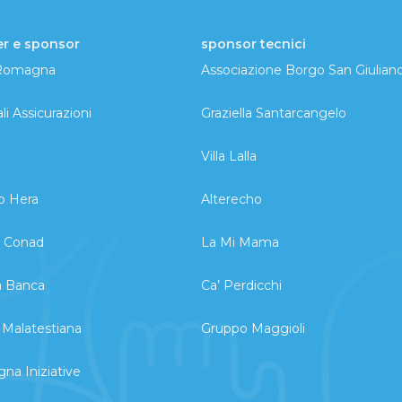
er e sponsor
sponsor tecnici
 Romagna
Associazione Borgo San Giulian
li Assicurazioni
Graziella Santarcangelo
Villa Lalla
o Hera
Alterecho
o Conad
La Mi Mama
a Banca
Ca’ Perdicchi
Malatestiana
Gruppo Maggioli
a Iniziative