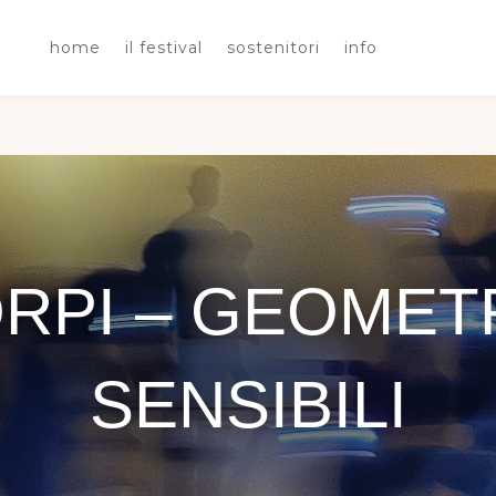
home
il festival
sostenitori
info
RPI – GEOMET
SENSIBILI