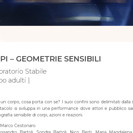
PI – GEOMETRIE SENSIBILI
oratorio Stabile
o adulti |
 un corpo, cosa porta con se? I suoi confini sono delimitati dalla s
tacolo si sviluppa in una performance dove attori e pubblico sara
rafia sensibile di corpi, azioni e reazioni.
i Marco Cestonaro
essandro Bartoli, Sondra Bartoli, Nico Berti, Maria Magdalen