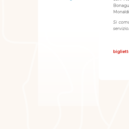
Bonagur
Monaldin
Si comu
servizi
bigliet