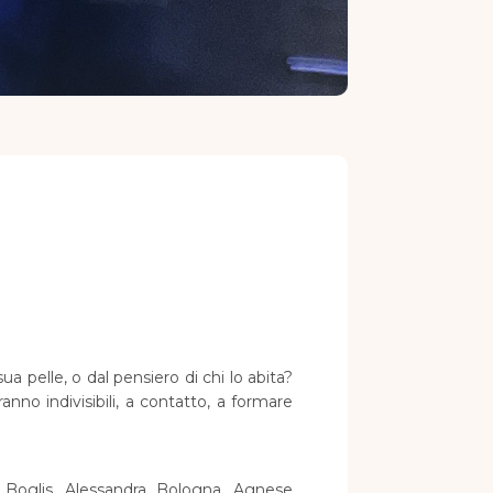
ua pelle, o dal pensiero di chi lo abita?
nno indivisibili, a contatto, a formare
a Boglis, Alessandra Bologna, Agnese