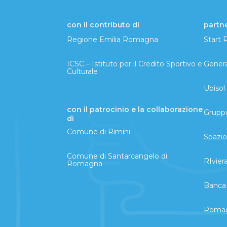
con il contributo di
partn
Regione Emilia Romagna
Start
ICSC – Istituto per il Credito Sportivo e
Genera
Culturale
Ubisol
con il patrocinio e la collaborazione
Grupp
di
Comune di Rimini
Spazi
Comune di Santarcangelo di
RIvier
Romagna
Banca 
Romagn