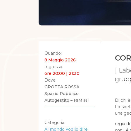
Quando:
COR
8 Maggio 2026
Ingresso:
| Lab
ore 20:00 | 21:30
grupp
Dove:
GROTTA ROSSA
Spazio Pubblico
Autogestito – RIMINI
Di chi è
Lo spet
una geog
Categoria:
regia d
Al mondo voglio dire
con: Al